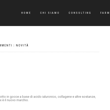
HOME
CHI SIAMO
CONSULTING
FARM
MMENTI
|
NOVITÀ
to in gocce a base di acido ialuronico, collagene e altre sostanze,
ex è il nuovo marchio.