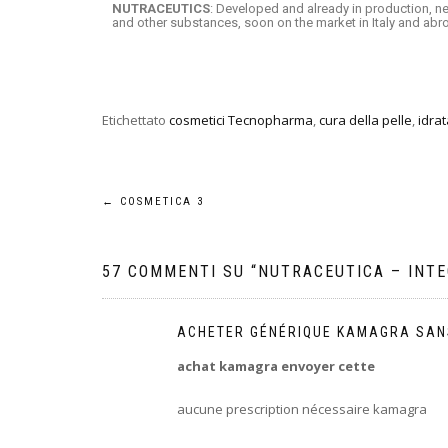
NUTRACEUTICS
: Developed and already in production, n
and other substances, soon on the market in Italy and ab
Etichettato
cosmetici Tecnopharma
,
cura della pelle
,
idra
←
COSMETICA 3
57 COMMENTI SU “
NUTRACEUTICA – INTE
ACHETER GÉNÉRIQUE KAMAGRA SA
achat kamagra envoyer cette
aucune prescription nécessaire kamagra