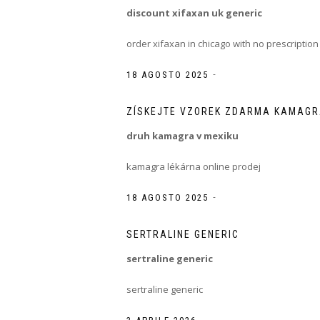
discount xifaxan uk generic
order xifaxan in chicago with no prescription
-
18 AGOSTO 2025
ZÍSKEJTE VZOREK ZDARMA KAMAG
druh kamagra v mexiku
kamagra lékárna online prodej
-
18 AGOSTO 2025
SERTRALINE GENERIC
sertraline generic
sertraline generic
-