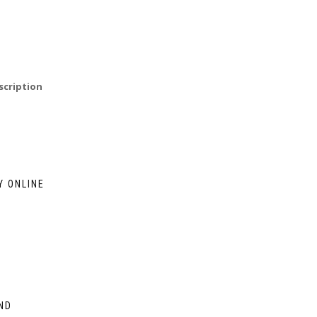
scription
Y ONLINE
ND