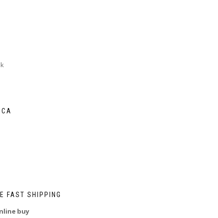
uk
ICA
E FAST SHIPPING
nline buy