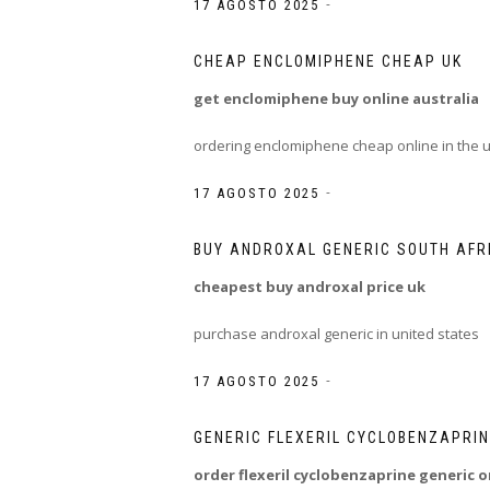
-
17 AGOSTO 2025
CHEAP ENCLOMIPHENE CHEAP UK
get enclomiphene buy online australia
ordering enclomiphene cheap online in the 
-
17 AGOSTO 2025
BUY ANDROXAL GENERIC SOUTH AFR
cheapest buy androxal price uk
purchase androxal generic in united states
-
17 AGOSTO 2025
GENERIC FLEXERIL CYCLOBENZAPRIN
order flexeril cyclobenzaprine generic o